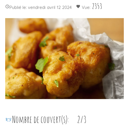
2353

favorite
Publié le:
vendredi
avril
12
2024
Vue:
Nombre de couvert(s):
2/3