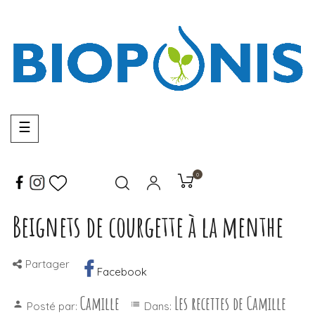
Basculer
☰
la
navigation
0
Beignets de courgette à la menthe
Partager
Facebook
Camille
Les recettes de Camille
person
list
Posté par:
Dans: