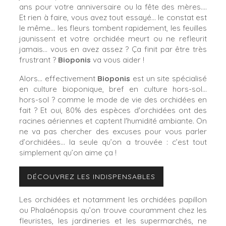
ans pour votre anniversaire ou la fête des mères….
Et rien à faire, vous avez tout essayé… le constat est
le même… les fleurs tombent rapidement, les feuilles
jaunissent et votre orchidée meurt ou ne refleurit
jamais… vous en avez assez ? Ça finit par être très
frustrant ?
Bioponis
va vous aider !
Alors… effectivement
Bioponis
est un site spécialisé
en culture bioponique, bref en culture hors-sol…
hors-sol ? comme le mode de vie des orchidées en
fait ? Et oui, 80% des espèces d'orchidées ont des
racines aériennes et captent l'humidité ambiante. On
ne va pas chercher des excuses pour vous parler
d’orchidées… la seule qu’on a trouvée : c’est tout
simplement qu’on aime ça !
DÉCOUVREZ LES INDISPENSABLES
Les orchidées et notamment les orchidées papillon
ou Phalaénopsis qu’on trouve couramment chez les
fleuristes, les jardineries et les supermarchés, ne