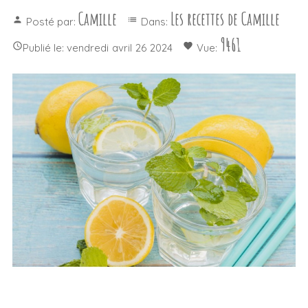
Camille
Les recettes de Camille
person
list
Posté par:
Dans:
9461

favorite
Publié le:
vendredi
avril
26
2024
Vue: