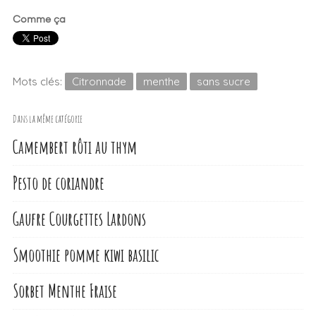
Comme ça
Mots clés:
Citronnade
menthe
sans sucre
Dans la même catégorie
Camembert rôti au thym
Pesto de coriandre
Gaufre Courgettes Lardons
Smoothie pomme kiwi basilic
Sorbet Menthe Fraise