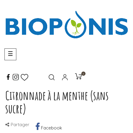
Basculer
☰
la
navigation
0
Citronnade à la menthe (sans
sucre)
Partager
Facebook