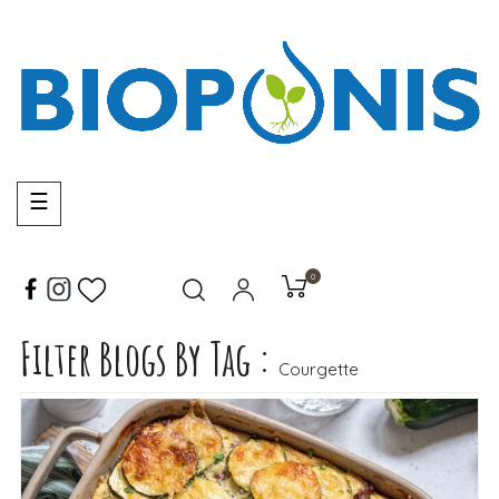
Basculer
☰
la
navigation
0
Filter Blogs By Tag :
LIRE LA SUITE
Courgette