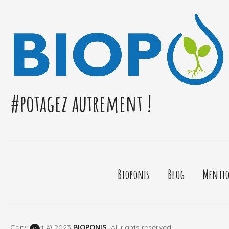
#potagez autrement !
Bioponis
Blog
Mentio
Copyright © 2023
BIOPONIS.
All rights reserved.
0