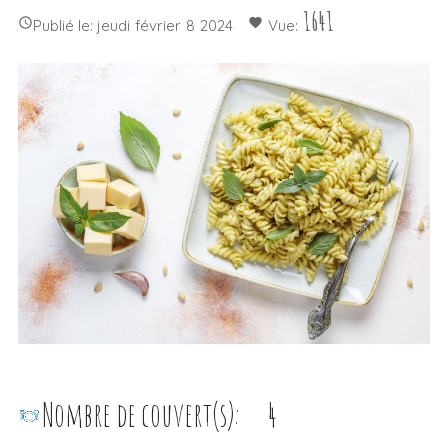
1641

favorite
Publié le:
jeudi
février
8
2024
Vue:
Nombre de couvert(s):
4