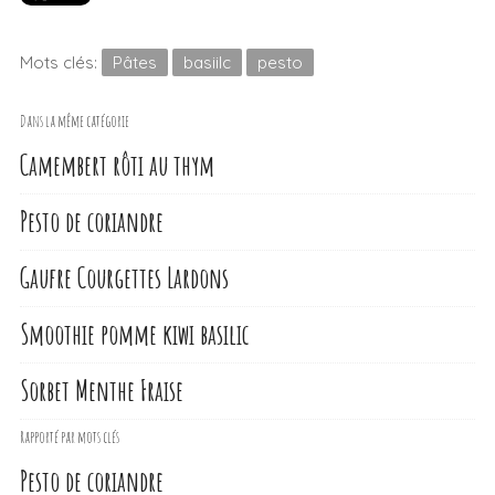
Mots clés:
Pâtes
basiilc
pesto
Dans la même catégorie
Camembert rôti au thym
Pesto de coriandre
Gaufre Courgettes Lardons
Smoothie pomme kiwi basilic
Sorbet Menthe Fraise
Rapporté par mots clés
Pesto de coriandre