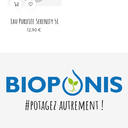
Eau Purifiée Serenity 5L
Prix
12,90 €
#potagez autrement !