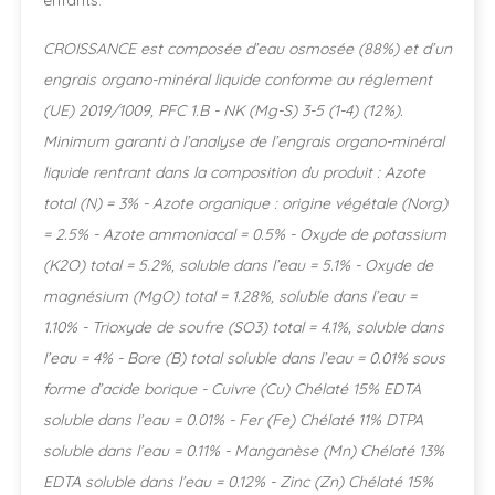
enfants.
CROISSANCE est composée d’eau osmosée (88%) et d’un
engrais organo-minéral liquide conforme au réglement
(UE) 2019/1009, PFC 1.B - NK (Mg-S) 3-5 (1-4) (12%).
Minimum garanti à l’analyse de l’engrais organo-minéral
liquide rentrant dans la composition du produit : Azote
total (N) = 3% - Azote organique : origine végétale (Norg)
= 2.5% - Azote ammoniacal = 0.5% - Oxyde de potassium
(K2O) total = 5.2%, soluble dans l’eau = 5.1% - Oxyde de
magnésium (MgO) total = 1.28%, soluble dans l’eau =
1.10% - Trioxyde de soufre (SO3) total = 4.1%, soluble dans
l’eau = 4% - Bore (B) total soluble dans l’eau = 0.01% sous
forme d’acide borique - Cuivre (Cu) Chélaté 15% EDTA
soluble dans l’eau = 0.01% - Fer (Fe) Chélaté 11% DTPA
soluble dans l’eau = 0.11% - Manganèse (Mn) Chélaté 13%
EDTA soluble dans l’eau = 0.12% - Zinc (Zn) Chélaté 15%