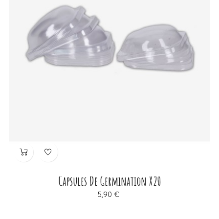
Capsules De Germination X20
Prix
5,90 €