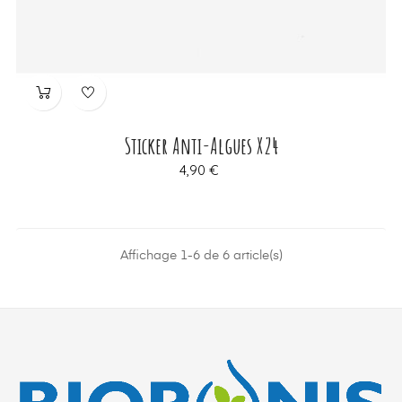
Sticker Anti-Algues X24
Prix
4,90 €
Affichage 1-6 de 6 article(s)