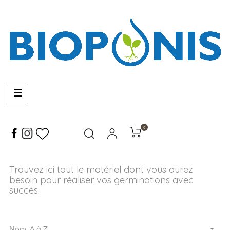
Basculer
☰
la
navigation
0
Trouvez ici tout le matériel dont vous aurez
besoin pour réaliser vos germinations avec
succès.

Nom, A à Z