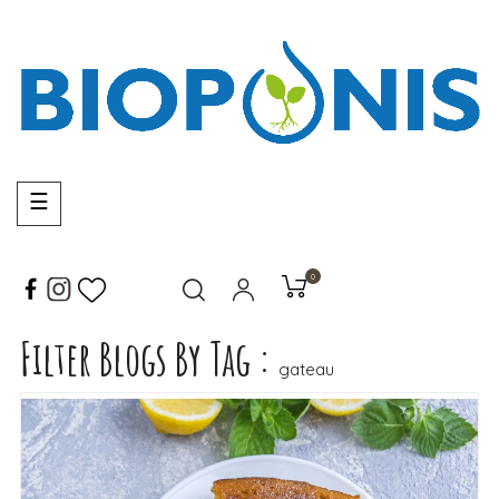
Basculer
☰
la
navigation
0
Filter Blogs By Tag :
LIRE LA SUITE
gateau