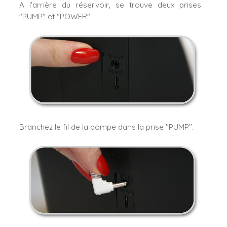
A l'arrière du réservoir, se trouve deux prises :
"PUMP" et "POWER" :
Branchez le fil de la pompe dans la prise "PUMP".