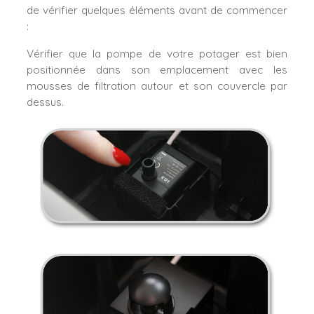
de vérifier quelques éléments avant de commencer
:
Vérifier que la pompe de votre potager est bien
positionnée dans son emplacement avec les
mousses de filtration autour et son couvercle par
dessus.