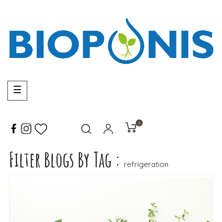
Basculer
☰
la
navigation
0
Filter Blogs By Tag :
LIRE LA SUITE
refrigeration