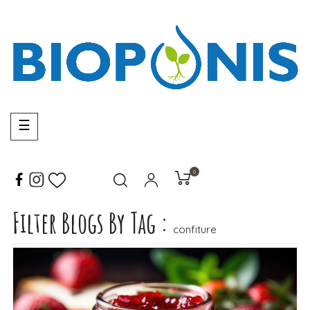
Basculer
☰
la
navigation
0
Filter Blogs By Tag :
LIRE LA SUITE
confiture